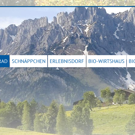
RAD
SCHNÄPPCHEN
ERLEBNISDORF
BIO-WIRTSHAUS
BI