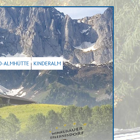
O-ALMHÜTTE
KINDERALM