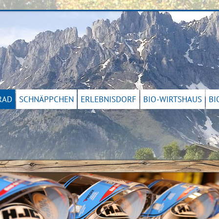
RAD
SCHNÄPPCHEN
ERLEBNISDORF
BIO-WIRTSHAUS
BI